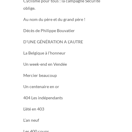
Cyclisme pour tous : la campagne Sécurité
oblige.
Au nom du père et du grand père !
Décès de Philippe Bouvatier
D’UNE GÉNÉRATION A L’AUTRE
La Belgique à l’honneur
Un week-end en Vendée
Mercier beaucoup
Un centenaire en or
404 Les indépendants
L’été en 403
L’an neuf
Les 400 coups