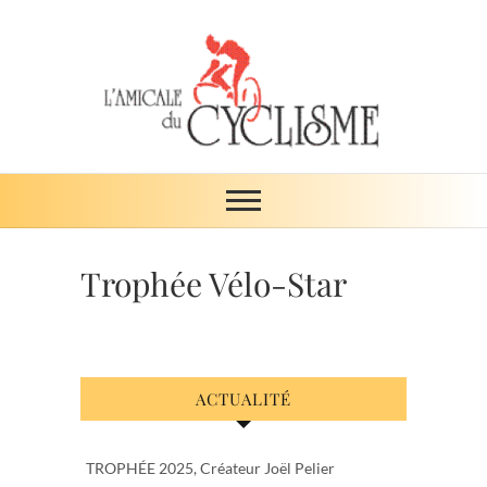
Skip
to
content
Amicale du
ŒUVRE DE SOLIDARITÉ
cyclisme
Trophée Vélo-Star
ACTUALITÉ
TROPHÉE 2025, Créateur Joël Pelier