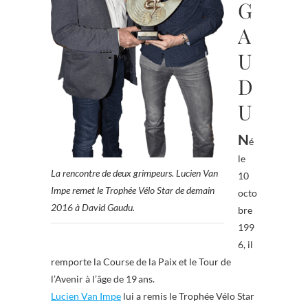
G
A
U
D
U
N
é
le
La rencontre de deux grimpeurs. Lucien Van
10
Impe remet le Trophée Vélo Star de demain
octo
2016 à David Gaudu.
bre
199
6, il
remporte la Course de la Paix et le Tour de
l’Avenir à l’âge de 19 ans.
Lucien Van Impe
lui a remis le Trophée Vélo Star