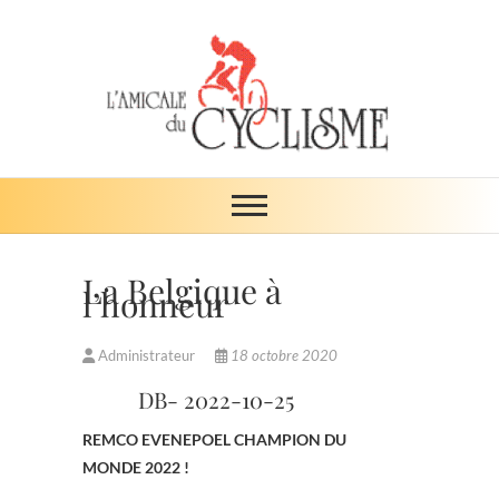
Skip
to
content
Amicale du
ŒUVRE DE SOLIDARITÉ
cyclisme
La Belgique à
l’honneur
Administrateur
18 octobre 2020
DB- 2022-10-25
REMCO EVENEPOEL CHAMPION DU
MONDE 2022 !