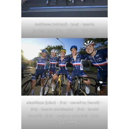
matthews (michael) – (aus) – laporte
(christophe) – (fra) – ROUTE HOMMES
alaphilippe (julian) – (fra) – cosnefroy (benoit) –
(fra) – laporte (christophe) – (fra) – bardet
(romain) – (fra) – madouas (valentin) – (fra) –
ROUTE HOMMES