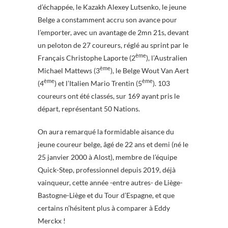
d’échappée, le Kazakh Alexey Lutsenko, le jeune
Belge a constamment accru son avance pour
l’emporter, avec un avantage de 2mn 21s, devant
un peloton de 27 coureurs, réglé au sprint par le
ème
Français Christophe Laporte (2
), l’Australien
ème
Michael Mattews (3
), le Belge Wout Van Aert
ème
ème
(4
) et l’Italien Mario Trentin (5
). 103
coureurs ont été classés, sur 169 ayant pris le
départ, représentant 50 Nations.
On aura remarqué la formidable aisance du
jeune coureur belge, âgé de 22 ans et demi (né le
25 janvier 2000 à Alost), membre de l’équipe
Quick-Step, professionnel depuis 2019, déjà
vainqueur, cette année -entre autres- de Liège-
Bastogne-Liège et du Tour d’Espagne, et que
certains n’hésitent plus à comparer à Eddy
Merckx !