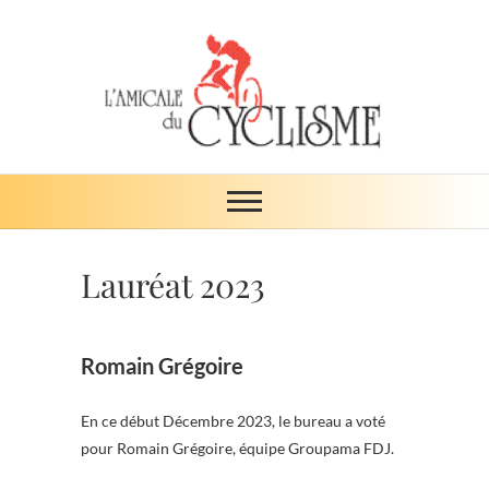
Skip
to
content
Amicale du
ŒUVRE DE SOLIDARITÉ
cyclisme
Lauréat 2023
Romain Grégoire
En ce début Décembre 2023, le bureau a voté
pour Romain Grégoire, équipe Groupama FDJ.