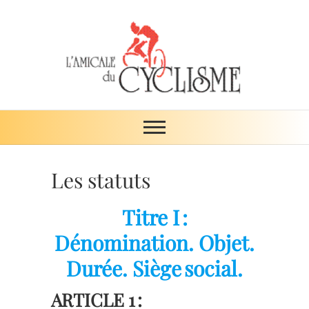
Skip
to
content
Amicale du
ŒUVRE DE SOLIDARITÉ
cyclisme
Les statuts
Titre I :
Dénomination. Objet.
Durée. Siège social
.
ARTICLE 1 :