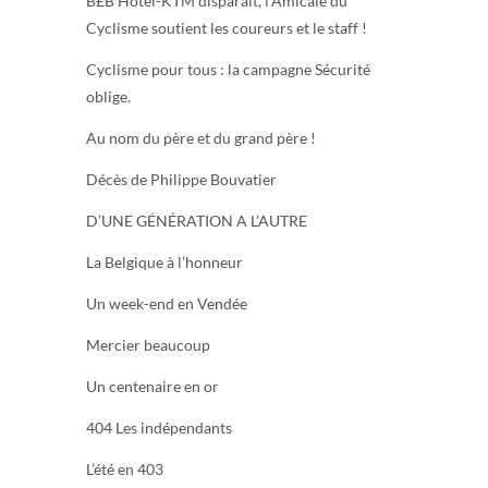
B£B Hôtel-KTM disparaît, l’Amicale du
Cyclisme soutient les coureurs et le staff !
Cyclisme pour tous : la campagne Sécurité
oblige.
Au nom du père et du grand père !
Décès de Philippe Bouvatier
D’UNE GÉNÉRATION A L’AUTRE
La Belgique à l’honneur
Un week-end en Vendée
Mercier beaucoup
Un centenaire en or
404 Les indépendants
L’été en 403