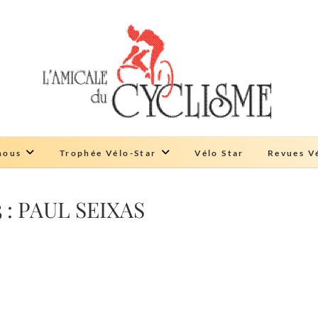
Amicale du cyclisme
ŒUVRE DE SOLIDARITÉ
nous
Trophée Vélo-Star
Vélo Star
Revues Vé
: PAUL SEIXAS