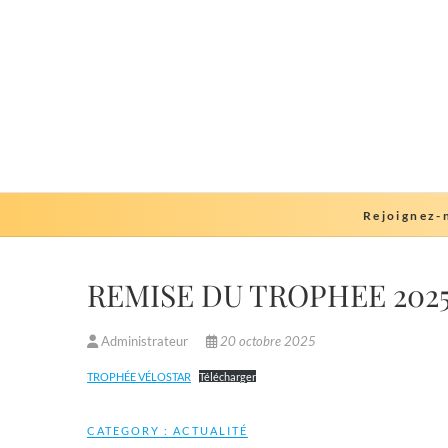
Skip
to
content
Rejoignez-
REMISE DU TROPHÉE 2025 
Administrateur
20 octobre 2025
TROPHÉE VÉLOSTAR
Télécharger
CATEGORY :
ACTUALITÉ