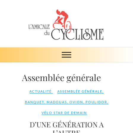
Skip
to
content
Amicale du
ŒUVRE DE SOLIDARITÉ
cyclisme
Assemblée générale
ACTUALITÉ
ASSEMBLÉE GÉNÉRALE
,
BANQUET
,
MADOUAS
,
OVION
,
POULIDOR
,
VÉLO STAR DE DEMAIN
D’UNE GÉNÉRATION A
L’AUTRE