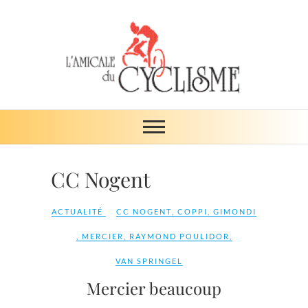
Skip
to
content
Amicale du
ŒUVRE DE SOLIDARITÉ
cyclisme
CC Nogent
ACTUALITÉ
CC NOGENT
,
COPPI
,
GIMONDI
,
MERCIER
,
RAYMOND POULIDOR
,
VAN SPRINGEL
Mercier beaucoup