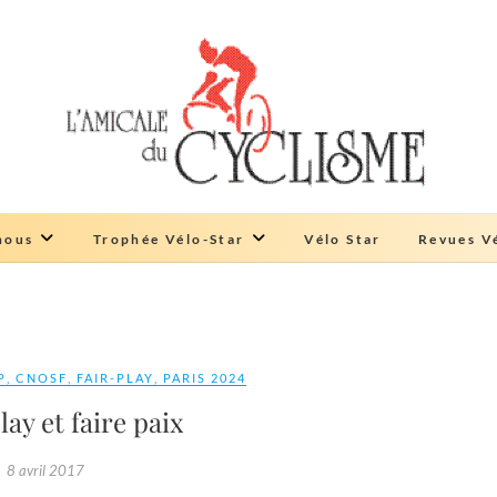
Amicale du cyclisme
ŒUVRE DE SOLIDARITÉ
nous
Trophée Vélo-Star
Vélo Star
Revues Vé
P
,
CNOSF
,
FAIR-PLAY
,
PARIS 2024
lay et faire paix
8 avril 2017