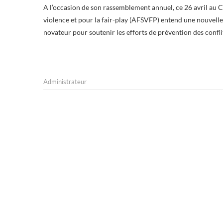
A l’occasion de son rassemblement annuel, ce 26 avril au CNOSF et au stade Charléty, l’Association française pour un sport sans
violence et pour la fair-play (AFSVFP) entend une nouvelle 
novateur pour soutenir les efforts de prévention des conflit
Administrateur