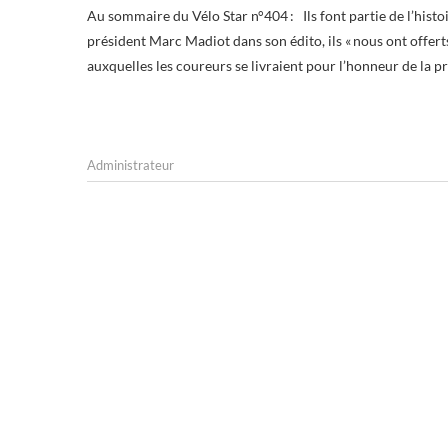
Au sommaire du Vélo Star n°404 : Ils font partie de l’histoire profonde du cyclisme. « Confrontés aux pros », comme l’écrit notre
président Marc Madiot dans son édito, ils « nous ont offert
auxquelles les coureurs se livraient pour l’honneur de la 
Administrateur