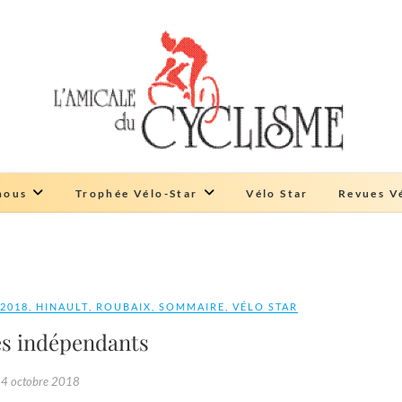
Amicale du cyclisme
ŒUVRE DE SOLIDARITÉ
nous
Trophée Vélo-Star
Vélo Star
Revues Vé
2018
,
HINAULT
,
ROUBAIX
,
SOMMAIRE
,
VÉLO STAR
es indépendants
4 octobre 2018