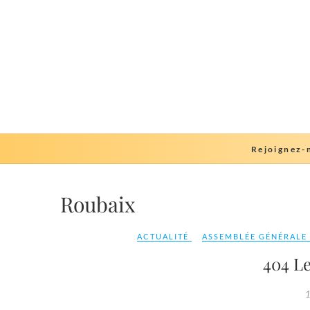
Skip
to
content
Rejoignez-
Roubaix
ACTUALITÉ
ASSEMBLÉE GÉNÉRALE 
404 L
1